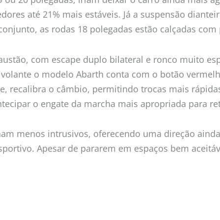
edores até 21% mais estáveis. Já a suspensão diantei
 conjunto, as rodas 18 polegadas estão calçadas com
stão, com escape duplo bilateral e ronco muito espo
no volante o modelo Abarth conta com o botão vermel
ue, recalibra o câmbio, permitindo trocas mais rápi
ntecipar o engate da marcha mais apropriada para re
nam menos intrusivos, oferecendo uma direção ainda m
portivo. Apesar de pararem em espaços bem aceitáve