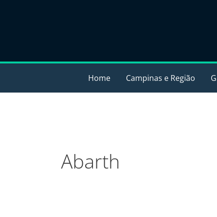
Ir
para
o
conteúdo
Home
Campinas e Região
G
Abarth