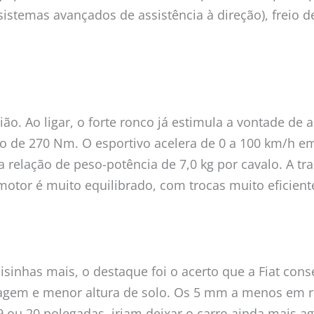
(sistemas avançados de assistência à direção), freio 
ião. Ao ligar, o forte ronco já estimula a vontade de
 de 270 Nm. O esportivo acelera de 0 a 100 km/h em
elação de peso-potência de 7,0 kg por cavalo. A tra
or é muito equilibrado, com trocas muito eficiente
isinhas mais, o destaque foi o acerto que a Fiat co
olagem e menor altura de solo. Os 5 mm a menos em re
u 20 polegadas, iriam deixar o carro ainda mais agr