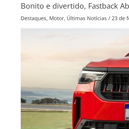
Bonito e divertido, Fastback A
Bonito
e
Destaques
,
Motor
,
Últimas Notícias
/
23 de f
divertido,
Fastback
Abarth
é
uma
excelente
opção
de
esportivo