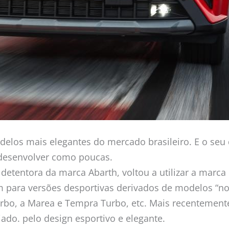
delos mais elegantes do mercado brasileiro. E o s
 desenvolver como poucas.
detentora da marca Abarth, voltou a utilizar a marca
 para versões desportivas derivados de modelos “nor
urbo, a Marea e Tempra Turbo, etc. Mais recentemente
iado. pelo design esportivo e elegante.