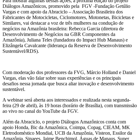
Para mostrar algumas dessas ações, a próxima edição do projeto
Diálogos Amazônicos, promovido pela FGV -Fundação Getúlio
Vargas e com apoio da Abraciclo – Associação Brasileira dos
Fabricantes de Motocicletas, Ciclomotores, Motonetas, Bicicletas e
Similares, vai destacar a voz de três mulheres na condução de
negócios na Amazônia brasileira: Rebecca Garcia (diretora de
Desenvolvimento de Negócios na GBR Componentes da
Amazônia), Juliana Teles (fundadora do Impact Hub Manaus) e
Elizângela Cavalcante (liderança da Reserva de Desenvolvimento
Sustentável/RDS).
Com moderação dos professores da FVG, Márcio Holland e Daniel
Vargas, elas vão falar sobre suas experiências e os principais
desafios nessa jornada que busca aliar inovação e desenvolvimento
sustentável.
A webinar será aberta aos interessados e realizada nesta segunda-
feira (29 de abril), às 19 horas (horário de Brasília), com transmissão
ao vivo no canal do YouTube da FGV.
Além da Abraciclo, o projeto Diálogos Amazônicos conta com
apoio Honda, Bic da Amazônica, Coimpa, Copag, CIEAM, MK
Eletrodoméstico Mondial, UCB da Amazônia, Visteon, Essilor da
Amazônia, Sinaees, Jaime Benchimol, Águas de Manaus, Super