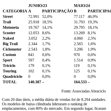
JUNHO/23
MAIO/24
CATEGORIA
A
PARTICIPAÇÃO
B
PARTICIPA
Street
72.991
52,0%
77.117
46,9%
Trail
25.918
18,5%
31.793
19,3%
Motoneta
19.767
14,1%
29.795
18,1%
Scooter
12.053
8,6%
13.269
8,1%
Naked
3.052
2,2%
4.060
2,5%
Big Trail
2.344
1,7%
2.565
1,6%
Ciclomotor
2.543
1,8%
3.206
1,9%
Custom
841
0,6%
970
0,6%
Sport
597
0,4%
1.514
0,9%
Triciclo
179
0,1%
119
0,1%
Touring
102
0,1%
125
0,1%
Quadriciclo
0
0,0%
0
0,0%
TOTAL
140.387
–
164.533
–
Fonte: Associadas Abraciclo
Com 20 dias úteis, a média diária de vendas foi de 8.294 unidades.
Os modelos de baixa cilindrada lideraram o ranking de
emplacamentos, com 80% do mercado. Em segundo lugar, ficaram