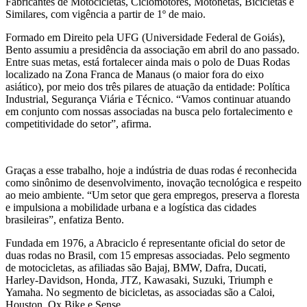
Fabricantes de Motocicletas, Ciclomotores, Motonetas, Bicicletas e
Similares, com vigência a partir de 1º de maio.
Formado em Direito pela UFG (Universidade Federal de Goiás),
Bento assumiu a presidência da associação em abril do ano passado.
Entre suas metas, está fortalecer ainda mais o polo de Duas Rodas
localizado na Zona Franca de Manaus (o maior fora do eixo
asiático), por meio dos três pilares de atuação da entidade: Política
Industrial, Segurança Viária e Técnico. “Vamos continuar atuando
em conjunto com nossas associadas na busca pelo fortalecimento e
competitividade do setor”, afirma.
Graças a esse trabalho, hoje a indústria de duas rodas é reconhecida
como sinônimo de desenvolvimento, inovação tecnológica e respeito
ao meio ambiente. “Um setor que gera empregos, preserva a floresta
e impulsiona a mobilidade urbana e a logística das cidades
brasileiras”, enfatiza Bento.
Fundada em 1976, a Abraciclo é representante oficial do setor de
duas rodas no Brasil, com 15 empresas associadas. Pelo segmento
de motocicletas, as afiliadas são Bajaj, BMW, Dafra, Ducati,
Harley-Davidson, Honda, JTZ, Kawasaki, Suzuki, Triumph e
Yamaha. No segmento de bicicletas, as associadas são a Caloi,
Houston, Ox Bike e Sense.