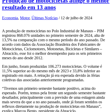
Produção de motocicletas atinge o melhor
resultado em 13 anos
Economia
,
Motor
,
Últimas Notícias
/
12 de julho de 2024
A produção de motocicletas no Polo Industrial de Manaus – PIM
registrou 868.076 unidades no primeiro semestre de 2024, alta de
13,5% na comparação com o mesmo período do ano passado. De
acordo com dados da Associação Brasileira dos Fabricantes de
Motocicletas, Ciclomotores, Motonetas, Bicicletas e Similares –
Abraciclo, esse foi o melhor desempenho para os seis primeiros
meses do ano desde 2012.
Em junho, foram produzidas 106.273 motocicletas. O volume é
11,5% superior ao do mesmo mês de 2023 e 33,8% inferior ao
registrado em maio. A retração já era esperada devido às férias
coletivas das associadas anteriormente programadas.
“Tivemos um primeiro semestre bastante positivo, acima do
esperado. Porém, temos pela frente um segundo semestre bastante
desafiador, principalmente com a previsão de uma estiagem ainda
mais severa do que a no ano passado, onde já foram sentidos os
reflexos diretamente na produção de motocicletas em Manaus”,
explica Marcos Bento, presidente da Abraciclo.