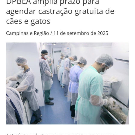
DPBEA amplia prazo para
amplia
agendar castração gratuita de
prazo
cães e gatos
para
agendar
Campinas e Região
/
11 de setembro de 2025
castração
gratuita
de
cães
e
gatos