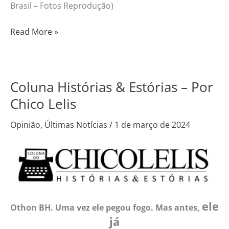
Brasil – Fotos Reprodução)
Read More »
Coluna Histórias & Estórias – Por
Coluna
Histórias
Chico Lelis
&
Opinião
,
Últimas Notícias
/
1 de março de 2024
Estórias
–
Por
Chico
Lelis
ele
Othon BH. Uma vez ele pegou fogo. Mas antes,
já