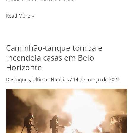
Read More »
Caminhão-tanque tomba e
Caminhão-
tanque
incendeia casas em Belo
tomba
Horizonte
e
incendeia
Destaques
,
Últimas Notícias
/
14 de março de 2024
casas
em
Belo
Horizonte