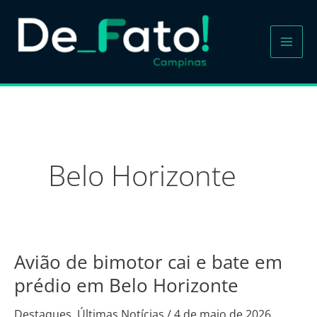
Ir
para
o
conteúdo
Belo Horizonte
Avião de bimotor cai e bate em
Avião
de
prédio em Belo Horizonte
bimotor
Destaques
,
Últimas Notícias
/
4 de maio de 2026
cai