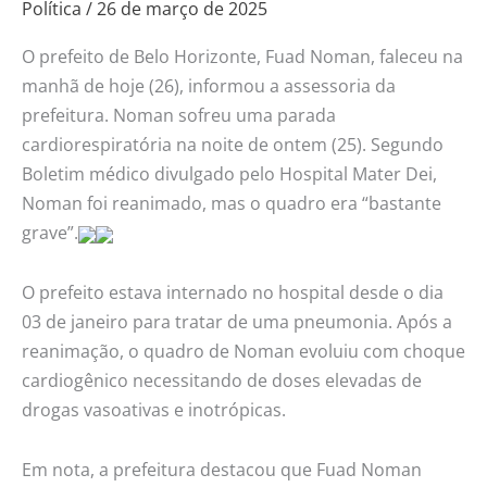
Política
/
26 de março de 2025
Horizonte
o
O prefeito de Belo Horizonte, Fuad Noman, faleceu na
prefeito
manhã de hoje (26), informou a assessoria da
reeleito
prefeitura. Noman sofreu uma parada
Fuad
cardiorespiratória na noite de ontem (25). Segundo
Noman
Boletim médico divulgado pelo Hospital Mater Dei,
Noman foi reanimado, mas o quadro era “bastante
grave”.
O prefeito estava internado no hospital desde o dia
03 de janeiro para tratar de uma pneumonia. Após a
reanimação, o quadro de Noman evoluiu com choque
cardiogênico necessitando de doses elevadas de
drogas vasoativas e inotrópicas.
Em nota, a prefeitura destacou que Fuad Noman