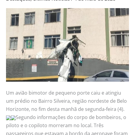
e
bate
em
prédio
em
Belo
Horizonte
Um avião bimotor de pequeno porte caiu e atingiu
um prédio no Bairro Silveira, região nordeste de Belo
Horizonte, no fim desta manhã de segunda-feira (4).
Segundo informações do corpo de bombeiros, o
piloto e o copiloto morreram no local. Três
passageiros que estavam a bordo da aeronave foram