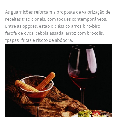
As guarnições reforçam a proposta de valorização de
receitas tradicionais, com toques contemporâneos.
Entre as opções, estão o clássico arroz biro-biro,
farofa de ovos, cebola assada, arroz com brócolis,
“papas” fritas e risoto de abóbora.