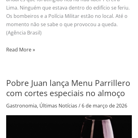
Lima. Ninguém que estava dentro do edifício se feriu.
Os bombeiros e a Polícia Militar estão no local. Até o
momento não se sabe o que provocou a queda.
(Agência Brasil)
Read More »
Pobre Juan lança Menu Parrillero
Pobre
Juan
com cortes especiais no almoço
lança
Gastronomia
,
Últimas Notícias
/
6 de março de 2026
Menu
Parrillero
com
cortes