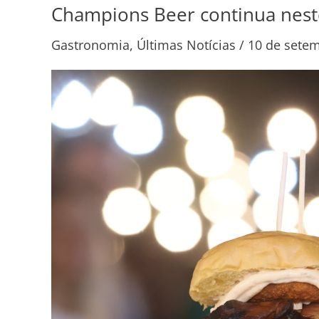
Champions Beer continua neste
Champions
Beer
Gastronomia
,
Últimas Notícias
/
10 de sete
continua
neste
final
de
semana
no
Galleria
Shopping