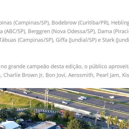
inas (Campinas/SP), Bodebrow (Curitiba/PR), Hebling
na (ABC/SP), Berggren (Nova Odessa/SP), Dama (Piraci
, Tábuas (Campinas/SP), Giffa (Jundiaí/SP) e Stark (Ju
r no grande campeão desta edição, o público aprove
, Charlie Brown Jr, Bon Jovi, Aerosmith, Pearl Jam, Ki