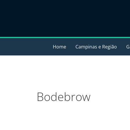
Ir
para
o
conteúdo
Home
Campinas e Região
G
Bodebrow