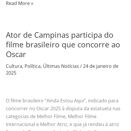
Read More »
Ator de Campinas participa do
Ator
de
filme brasileiro que concorre ao
Campinas
Oscar
participa
do
Cultura
,
Política
,
Últimas Notícias
/
24 de janeiro de
2025
filme
brasileiro
que
concorre
O filme brasileiro “Ainda Estou Aqui”, indicado para
ao
concorrer no Oscar 2025 à disputa da estatueta nas
Oscar
categorias de Melhor Filme, Melhor Filme
Internacional e Melhor Atriz, e que já rendeu à atriz