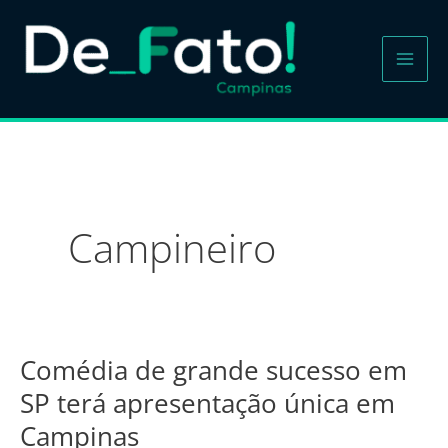
Ir
para
o
conteúdo
Campineiro
Comédia de grande sucesso em
Comédia
de
SP terá apresentação única em
grande
Campinas
sucesso