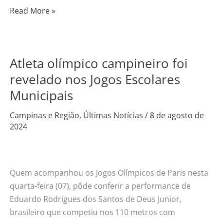
Read More »
Atleta olímpico campineiro foi
Atleta
olímpico
revelado nos Jogos Escolares
campineiro
Municipais
foi
revelado
Campinas e Região
,
Últimas Notícias
/
8 de agosto de
2024
nos
Jogos
Escolares
Municipais
Quem acompanhou os Jogos Olímpicos de Paris nesta
quarta-feira (07), pôde conferir a performance de
Eduardo Rodrigues dos Santos de Deus Junior,
brasileiro que competiu nos 110 metros com