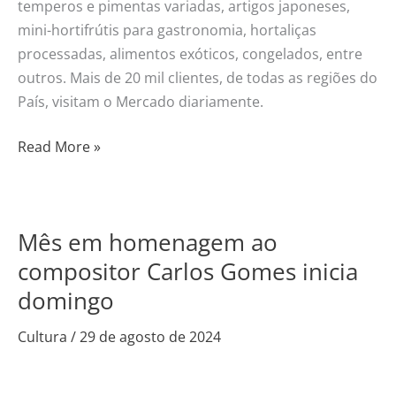
temperos e pimentas variadas, artigos japoneses,
mini-hortifrútis para gastronomia, hortaliças
processadas, alimentos exóticos, congelados, entre
outros. Mais de 20 mil clientes, de todas as regiões do
País, visitam o Mercado diariamente.
Read More »
Mês em homenagem ao
Mês
em
compositor Carlos Gomes inicia
homenagem
domingo
ao
compositor
Cultura
/
29 de agosto de 2024
Carlos
Gomes