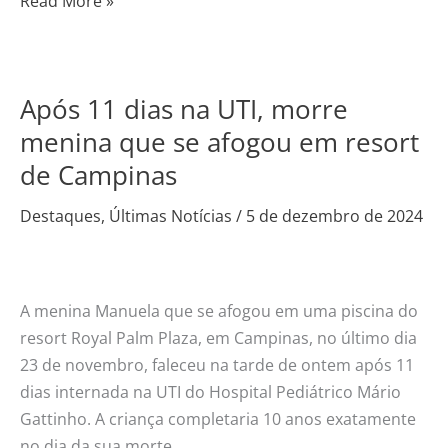
Read More »
Após 11 dias na UTI, morre
Após
11
menina que se afogou em resort
dias
de Campinas
na
UTI,
Destaques
,
Últimas Notícias
/
5 de dezembro de 2024
morre
menina
que
A menina Manuela que se afogou em uma piscina do
se
resort Royal Palm Plaza, em Campinas, no último dia
afogou
23 de novembro, faleceu na tarde de ontem após 11
em
dias internada na UTI do Hospital Pediátrico Mário
resort
Gattinho. A criança completaria 10 anos exatamente
de
no dia da sua morte.