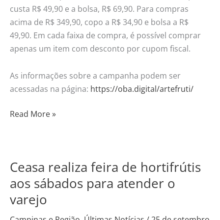
custa R$ 49,90 e a bolsa, R$ 69,90. Para compras
acima de R$ 349,90, copo a R$ 34,90 e bolsa a R$
49,90. Em cada faixa de compra, é possível comprar
apenas um item com desconto por cupom fiscal.
As informações sobre a campanha podem ser
acessadas na página:
https://oba.digital/artefruti/
Read More »
Ceasa realiza feira de hortifrútis
Ceasa
realiza
aos sábados para atender o
feira
varejo
de
hortifrútis
Campinas e Região
,
Últimas Notícias
/
25 de setembro