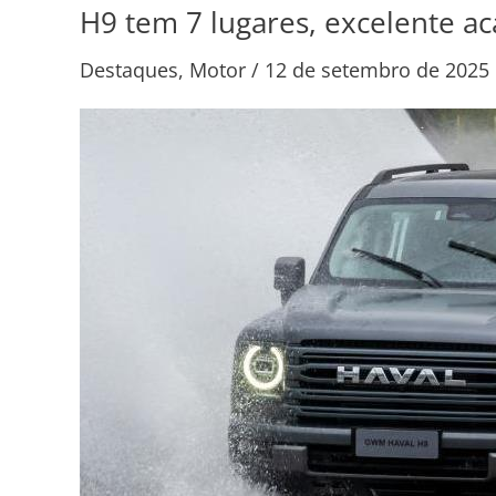
H9 tem 7 lugares, excelente a
H9
tem
Destaques
,
Motor
/
12 de setembro de 2025
7
lugares,
excelente
acabamento
e
é
mais
barato
que
o
concorrente