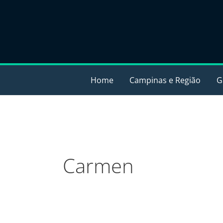
Ir
para
o
conteúdo
Home
Campinas e Região
G
Carmen