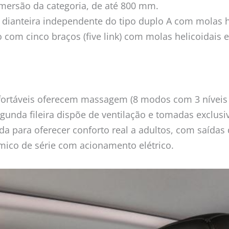
imersão da categoria, de até 800 mm.
anteira independente do tipo duplo A com molas hel
 com cinco braços (five link) com molas helicoidais 
ortáveis oferecem massagem (8 modos com 3 níveis d
segunda fileira dispõe de ventilação e tomadas exclu
tada para oferecer conforto real a adultos, com saídas 
mico de série com acionamento elétrico.