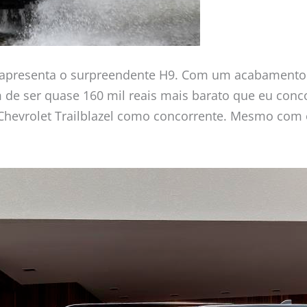
presenta o surpreendente H9. Com um acabamento p
de ser quase 160 mil reais mais barato que eu concor
a Chevrolet Trailblazel como concorrente. Mesmo co