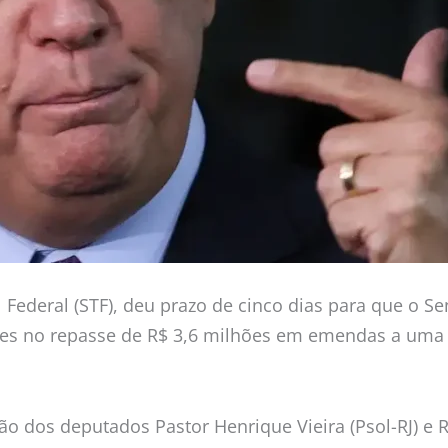
 Federal (STF), deu prazo de cinco dias para que o 
s no repasse de R$ 3,6 milhões em emendas a uma fu
ão dos deputados Pastor Henrique Vieira (Psol-RJ) e 