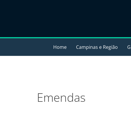
Ir
para
o
conteúdo
Home
Campinas e Região
G
Emendas