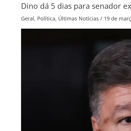
Dino dá 5 dias para senador e
Dino
dá
Geral
,
Política
,
Últimas Notícias
/
19 de març
5
dias
para
senador
explicar
repasse
de
emendas
à
Lagoinha