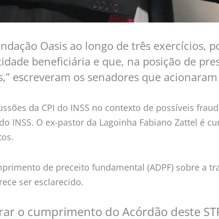
undação Oasis ao longo de três exercícios,
dade beneficiária e que, na posição de pres
es,” escreveram os senadores que acionaram
scussões da CPI do INSS no contexto de possíveis f
s do INSS. O ex-pastor da Lagoinha Fabiano Zattel é
tos.
rimento de preceito fundamental (ADPF) sobre a tra
ece ser esclarecido.
gurar o cumprimento do Acórdão deste ST