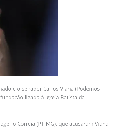
Senado e o senador Carlos Viana (Podemos-
ndação ligada à Igreja Batista da
Rogério Correia (PT-MG), que acusaram Viana