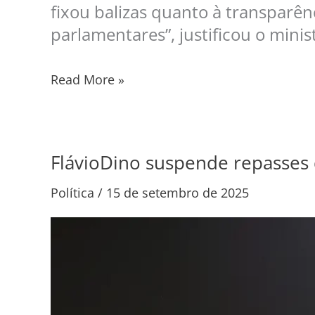
fixou balizas quanto à transparên
parlamentares”, justificou o minis
Read More »
FlávioDino suspende repasses 
FlávioDino
suspende
Política
/
15 de setembro de 2025
repasses
de
“emendas
Pix”
a
nove