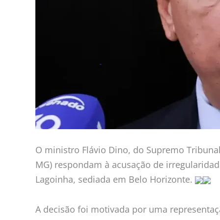
O ministro Flávio Dino, do Supremo Tribunal
MG) respondam à acusação de irregularidade
Lagoinha, sediada em Belo Horizonte.
A decisão foi motivada por uma representaç