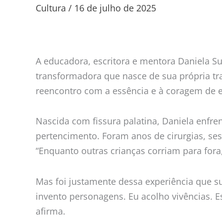
Suniga
Cultura
/
16 de julho de 2025
lança
livro
que
transforma
A educadora, escritora e mentora Daniela Sun
cicatriz
transformadora que nasce de sua própria tra
em
reencontro com a essência e à coragem de es
caminho
em
Nascida com fissura palatina, Daniela enfre
cura
pertencimento. Foram anos de cirurgias, ses
“Enquanto outras crianças corriam para fora
Mas foi justamente dessa experiência que su
invento personagens. Eu acolho vivências. E
afirma.