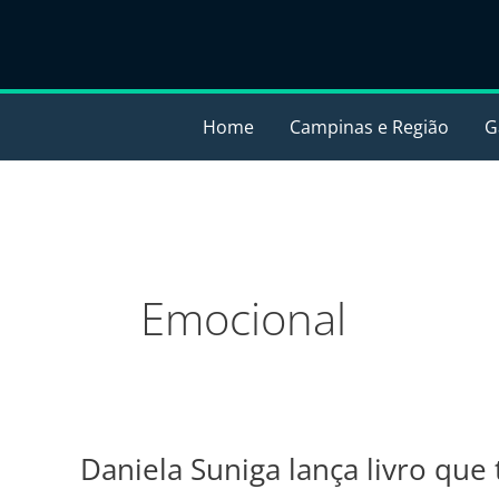
Ir
para
o
conteúdo
Home
Campinas e Região
G
Emocional
Daniela Suniga lança livro que
Daniela