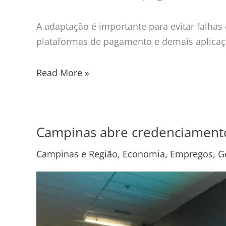
A adaptação é importante para evitar falhas 
plataformas de pagamento e demais aplicaç
Read More »
Campinas abre credenciament
Campinas
abre
Campinas e Região
,
Economia
,
Empregos
,
G
credenciamento
de
empresas
para
o