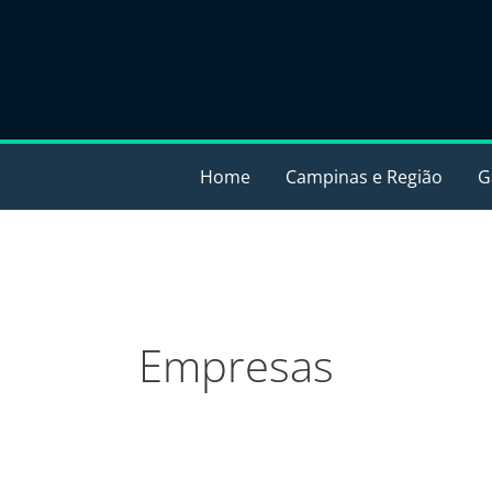
Ir
para
o
conteúdo
Home
Campinas e Região
G
Empresas