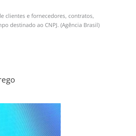
e clientes e fornecedores, contratos,
o destinado ao CNPJ. (Agência Brasil)
rego