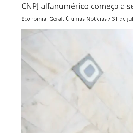
CNPJ alfanumérico começa a se
CNPJ
alfanumérico
Economia
,
Geral
,
Últimas Notícias
/
31 de ju
começa
a
ser
emitido
nesta
sexta