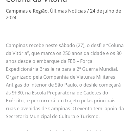
desfilar
para
Campinas e Região
,
Últimas Notícias
/
24 de julho de
2024
comemorar
os
80
anos
Campinas recebe neste sábado (27), o desfile “Coluna
da
da Vitória”, que marca os 250 anos da cidade e os 80
Coluna
anos desde o embarque da FEB – Força
da
Expedicionária Brasileira para a 2ª Guerra Mundial.
Vitória
Organizado pela Companhia de Viaturas Militares
Antigas do Interior de São Paulo, o desfile começará
às 9h30, na Escola Preparatória de Cadetes do
Exército, e percorrerá um trajeto pelas principais
ruas e avenidas de Campinas. O evento tem apoio da
Secretaria Municipal de Cultura e Turismo.