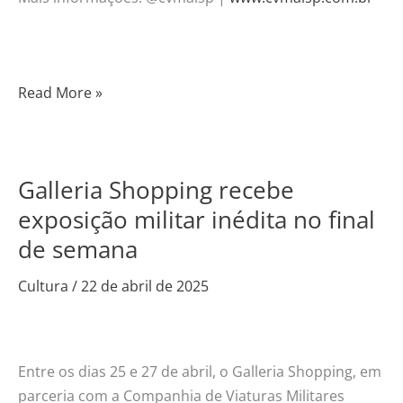
Read More »
Galleria Shopping recebe
Galleria
Shopping
exposição militar inédita no final
recebe
de semana
exposição
militar
Cultura
/
22 de abril de 2025
inédita
no
final
Entre os dias 25 e 27 de abril, o Galleria Shopping, em
de
parceria com a Companhia de Viaturas Militares