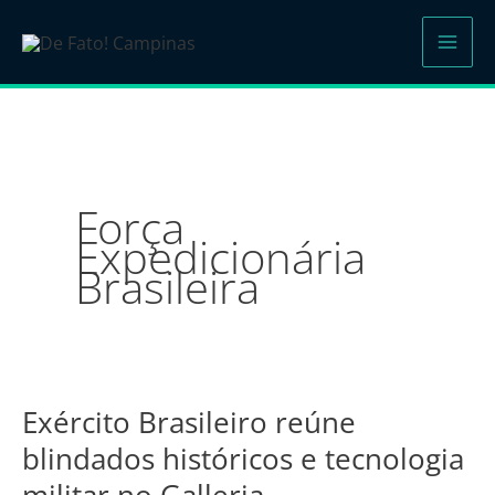
Ir
para
o
conteúdo
Força
Expedicionária
Brasileira
Exército Brasileiro reúne
Exército
Brasileiro
blindados históricos e tecnologia
reúne