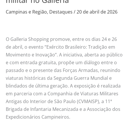
militar no Galleria
blindados
históricos
Campinas e Região
,
Destaques
/
20 de abril de 2026
e
tecnologia
militar
O Galleria Shopping promove, entre os dias 24 e 26
no
de abril, o evento “Exército Brasileiro: Tradição em
Galleria
Movimento e Inovação”. A iniciativa, aberta ao público
e com entrada gratuita, propõe um diálogo entre o
passado e o presente das Forças Armadas, reunindo
viaturas históricas da Segunda Guerra Mundial e
blindados de última geração. A exposição é realizada
em parceria com a Companhia de Viaturas Militares
Antigas do Interior de São Paulo (CVMAISP), a 11ª
Brigada de Infantaria Mecanizada e a Associação dos
Expedicionários Campineiros.