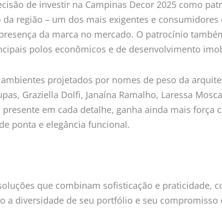
isão de investir na Campinas Decor 2025 como patr
o da região – um dos mais exigentes e consumidores d
 presença da marca no mercado. O patrocínio também
incipais polos econômicos e de desenvolvimento imobi
 ambientes projetados por nomes de peso da arquitet
as, Graziella Dolfi, Janaína Ramalho, Laressa Moscate
xo, presente em cada detalhe, ganha ainda mais forç
e ponta e elegância funcional.
 soluções que combinam sofisticação e praticidade, c
do a diversidade de seu portfólio e seu compromisso 