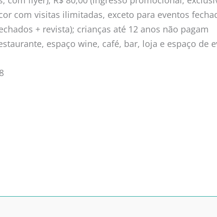
, com flyer); R$ 80,00 (ingresso promocional, exclusi
cor com visitas ilimitadas, exceto para eventos fech
fechados + revista); crianças até 12 anos não pagam
taurante, espaço wine, café, bar, loja e espaço de e
8