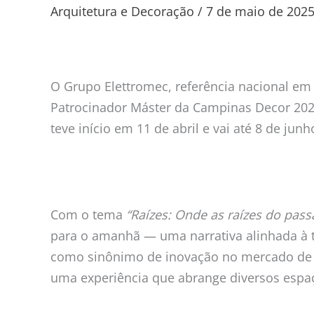
Elettromec
Arquitetura e Decoração
/
7 de maio de 202
traz
o
conceito
do
O Grupo Elettromec, referência nacional e
novo
Patrocinador Máster da Campinas Decor 2025,
morar
teve início em 11 de abril e vai até 8 de ju
para
a
Campinas
Decor
Com o tema
“Raízes: Onde as raízes do pas
para o amanhã — uma narrativa alinhada à 
como sinônimo de inovação no mercado de el
uma experiência que abrange diversos espaço