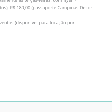
vamente às terças-feiras, com flyer +
ados); R$ 180,00 (passaporte Campinas Decor
ventos (disponível para locação por