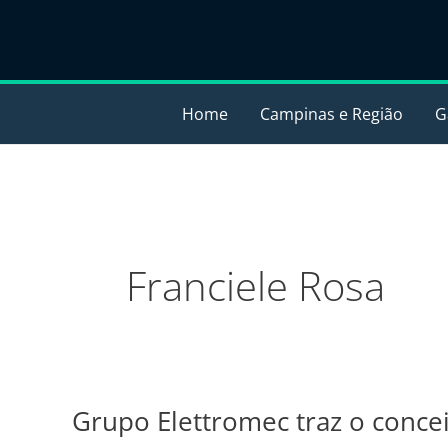
Ir
para
o
conteúdo
Home
Campinas e Região
G
Franciele Rosa
Grupo Elettromec traz o conc
Grupo