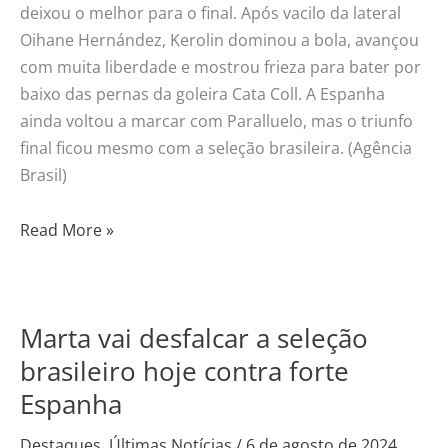
deixou o melhor para o final. Após vacilo da lateral
Oihane Hernández, Kerolin dominou a bola, avançou
com muita liberdade e mostrou frieza para bater por
baixo das pernas da goleira Cata Coll. A Espanha
ainda voltou a marcar com Paralluelo, mas o triunfo
final ficou mesmo com a seleção brasileira. (Agência
Brasil)
Read More »
Marta vai desfalcar a seleção
Marta
vai
brasileiro hoje contra forte
desfalcar
Espanha
a
seleção
Destaques
,
Últimas Notícias
/
6 de agosto de 2024