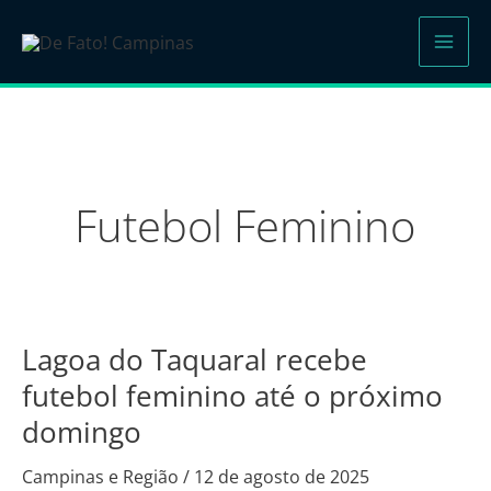
Ir
para
o
conteúdo
Futebol Feminino
Lagoa do Taquaral recebe
Lagoa
do
futebol feminino até o próximo
Taquaral
domingo
recebe
futebol
Campinas e Região
/
12 de agosto de 2025