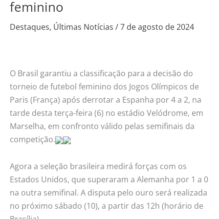
feminino
e
garante
Destaques
,
Últimas Notícias
/
7 de agosto de 2024
lugar
na
final
O Brasil garantiu a classificação para a decisão do
do
torneio de futebol feminino dos Jogos Olímpicos de
futebol
Paris (França) após derrotar a Espanha por 4 a 2, na
feminino
tarde desta terça-feira (6) no estádio Velódrome, em
Marselha, em confronto válido pelas semifinais da
competição.
Agora a seleção brasileira medirá forças com os
Estados Unidos, que superaram a Alemanha por 1 a 0
na outra semifinal. A disputa pelo ouro será realizada
no próximo sábado (10), a partir das 12h (horário de