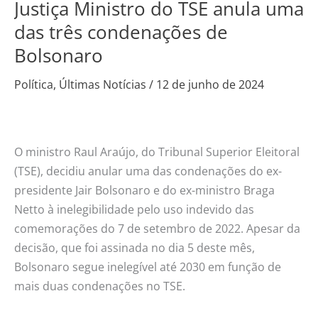
Justiça Ministro do TSE anula uma
Justiça
Ministro
das três condenações de
do
Bolsonaro
TSE
anula
Política
,
Últimas Notícias
/
12 de junho de 2024
uma
das
três
O ministro Raul Araújo, do Tribunal Superior Eleitoral
condenações
(TSE), decidiu anular uma das condenações do ex-
de
presidente Jair Bolsonaro e do ex-ministro Braga
Bolsonaro
Netto à inelegibilidade pelo uso indevido das
comemorações do 7 de setembro de 2022. Apesar da
decisão, que foi assinada no dia 5 deste mês,
Bolsonaro segue inelegível até 2030 em função de
mais duas condenações no TSE.