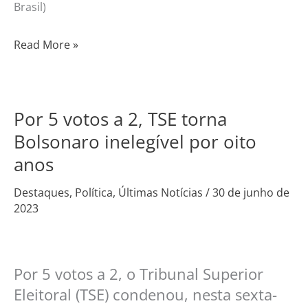
Brasil)
Read More »
Por 5 votos a 2, TSE torna
Por
5
Bolsonaro inelegível por oito
votos
anos
a
2,
Destaques
,
Política
,
Últimas Notícias
/
30 de junho de
2023
TSE
torna
Bolsonaro
inelegível
Por 5 votos a 2, o Tribunal Superior
por
Eleitoral (TSE) condenou, nesta sexta-
oito