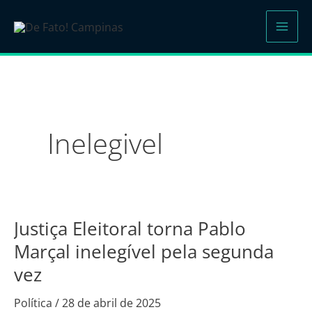
Ir
para
o
conteúdo
Inelegivel
Justiça Eleitoral torna Pablo
Justiça
Eleitoral
Marçal inelegível pela segunda
torna
vez
Pablo
Marçal
Política
/
28 de abril de 2025