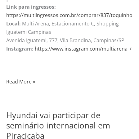
Link para ingressos:
https://multiingressos.com.br/comprar/837/toquinho
Local:
Multi Arena, Estacionamento C, Shopping
Iguatemi Campinas
Avenida Iguatemi, 777, Vila Brandina, Campinas/SP
Instagram:
https://www.instagram.com/multiarena_/
Read More »
Hyundai vai participar de
Hyundai
vai
seminário internacional em
participar
Piracicaba
de