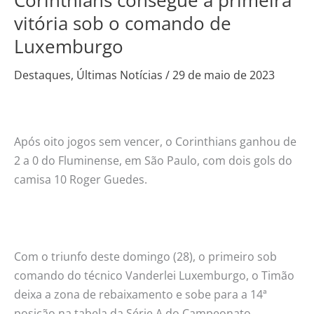
consegue
vitória sob o comando de
a
Luxemburgo
primeira
vitória
Destaques
,
Últimas Notícias
/
29 de maio de 2023
sob
o
comando
Após oito jogos sem vencer, o Corinthians ganhou de
de
2 a 0 do Fluminense, em São Paulo, com dois gols do
Luxemburgo
camisa 10 Roger Guedes.
Com o triunfo deste domingo (28), o primeiro sob
comando do técnico Vanderlei Luxemburgo, o Timão
deixa a zona de rebaixamento e sobe para a 14ª
posição na tabela da Série A do Campeonato