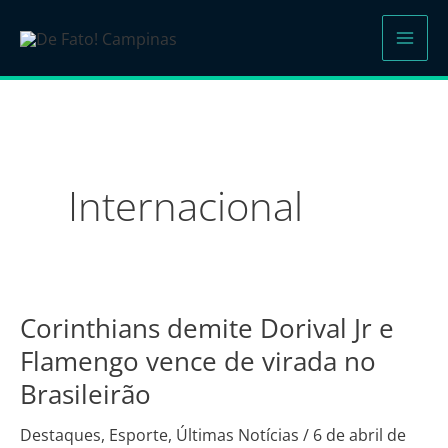
Ir
para
o
conteúdo
Internacional
Corinthians demite Dorival Jr e
Corinthians
demite
Flamengo vence de virada no
Dorival
Brasileirão
Jr
e
Destaques
,
Esporte
,
Últimas Notícias
/
6 de abril de