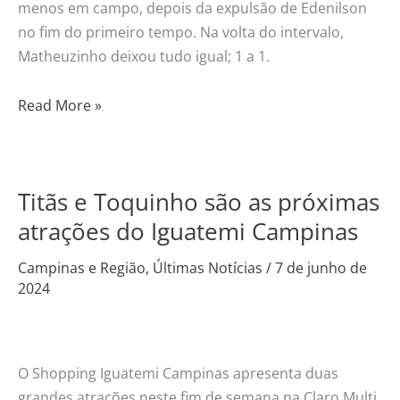
menos em campo, depois da expulsão de Edenilson
no fim do primeiro tempo. Na volta do intervalo,
Matheuzinho deixou tudo igual; 1 a 1.
Read More »
Titãs e Toquinho são as próximas
Titãs
e
atrações do Iguatemi Campinas
Toquinho
Campinas e Região
,
Últimas Notícias
/
7 de junho de
são
2024
as
próximas
atrações
do
O Shopping Iguatemi Campinas apresenta duas
Iguatemi
grandes atrações neste fim de semana na Claro Multi