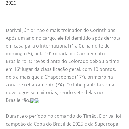
2026
Flamengo
vence
de
virada
Dorival Júnior não é mais treinador do Corinthians.
no
Após um ano no cargo, ele foi demitido após derrota
Brasileirão
em casa para o Internacional (1 a 0), na noite de
domingo (5), pela 10ª rodada do Campeonato
Brasileiro. O revés diante do Colorado deixou o time
em 16º lugar da classificação geral, com 10 pontos,
dois a mais que a Chapecoense (17º), primeiro na
zona de rebaixamento (Z4). O clube paulista soma
nove jogos sem vitórias, sendo sete delas no
Brasileirão.
Durante o período no comando do Timão, Dorival foi
campeão da Copa do Brasil de 2025 e da Supercopa