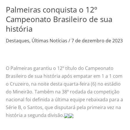
Palmeiras conquista o 12º
Palmeiras
conquista
Campeonato Brasileiro de sua
o
história
12º
Campeonato
Destaques
,
Últimas Notícias
/
7 de dezembro de 2023
Brasileiro
de
sua
O Palmeiras garantiu o 12º título do Campeonato
história
Brasileiro de sua história após empatar em 1 a 1 com
o Cruzeiro, na noite desta quarta-feira (6) no estádio
do Mineirão. Também na 38ª rodada da competição
nacional foi definida a última equipe rebaixada para a
Série B, o Santos, que disputará pela primeira vez na
história a segunda divisão.