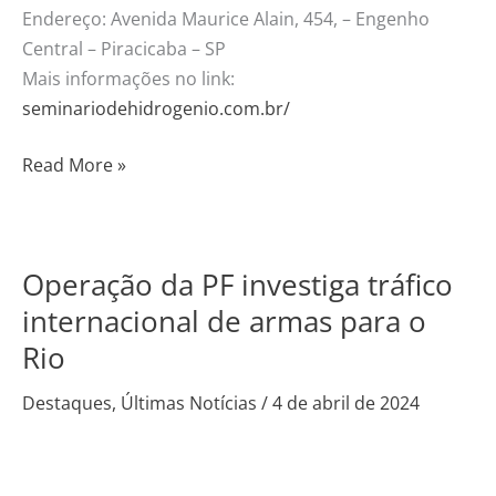
Endereço: Avenida Maurice Alain, 454, – Engenho
Central – Piracicaba – SP
Mais informações no link:
seminariodehidrogenio.com.br/
Read More »
Operação da PF investiga tráfico
Operação
da
internacional de armas para o
PF
Rio
investiga
tráfico
Destaques
,
Últimas Notícias
/
4 de abril de 2024
internacional
de
armas