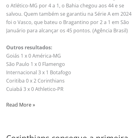
o Atlético-MG por 4 a 1, o Bahia chegou aos 44 e se
salvou. Quem também se garantiu na Série A em 2024
foi o Vasco, que bateu o Bragantino por 2 a 1 em São
Januário para alcançar os 45 pontos. (Agência Brasil)
Outros resultados:
Goiás 1 x 0 América-MG
São Paulo 1 x 0 Flamengo
Internacional 3 x 1 Botafogo
Coritiba 0 x 2 Corinthians
Cuiabá 3 x 0 Athletico-PR
Read More »
Corinthians consegue a primeira
Corinthians