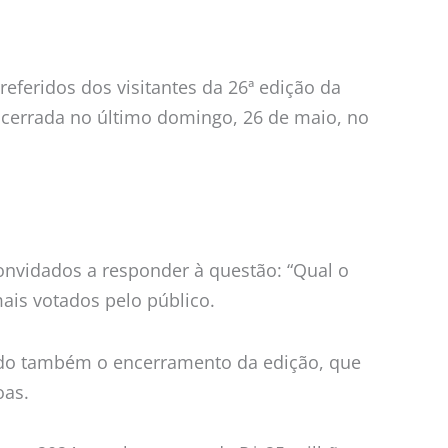
eferidos dos visitantes da 26ª edição da
encerrada no último domingo, 26 de maio, no
convidados a responder à questão: “Qual o
ais votados pelo público.
do também o encerramento da edição, que
oas.