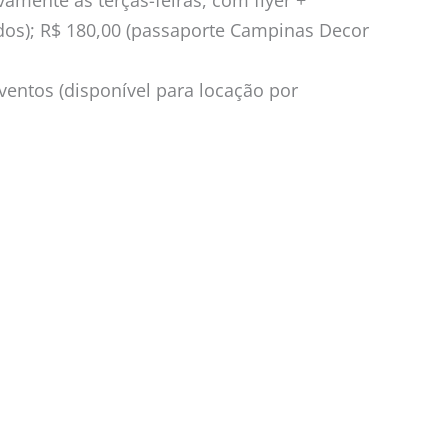
vamente às terças-feiras, com flyer +
ados); R$ 180,00 (passaporte Campinas Decor
ventos (disponível para locação por