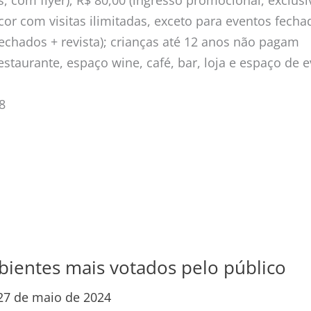
, com flyer); R$ 80,00 (ingresso promocional, exclusi
cor com visitas ilimitadas, exceto para eventos fech
fechados + revista); crianças até 12 anos não pagam
taurante, espaço wine, café, bar, loja e espaço de e
8
ientes mais votados pelo público
27 de maio de 2024