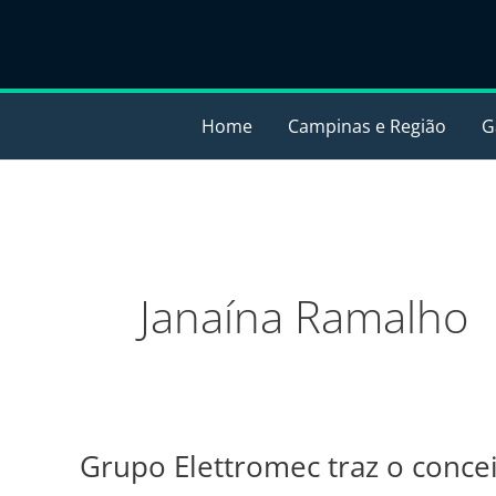
Ir
para
o
conteúdo
Home
Campinas e Região
G
Janaína Ramalho
Grupo Elettromec traz o conc
Grupo