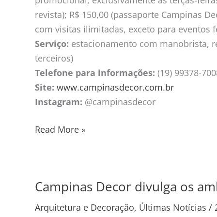
promocional, exclusivamente às terças-feiras
revista); R$ 150,00 (passaporte Campinas De
com visitas ilimitadas, exceto para eventos 
Serviço:
estacionamento com manobrista, res
terceiros)
Telefone para informações:
(19) 99378-700
Site:
www.campinasdecor.com.br
Instagram:
@campinasdecor
Read More »
Campinas Decor divulga os amb
Campinas
Decor
Arquitetura e Decoração
,
Últimas Notícias
/
divulga