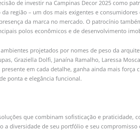
isão de investir na Campinas Decor 2025 como patr
o da região – um dos mais exigentes e consumidores d
 presença da marca no mercado. O patrocínio também
incipais polos econômicos e de desenvolvimento imobi
 ambientes projetados por nomes de peso da arquitet
as, Graziella Dolfi, Janaína Ramalho, Laressa Moscate
xo, presente em cada detalhe, ganha ainda mais forç
e ponta e elegância funcional.
 soluções que combinam sofisticação e praticidade, c
do a diversidade de seu portfólio e seu compromisso 