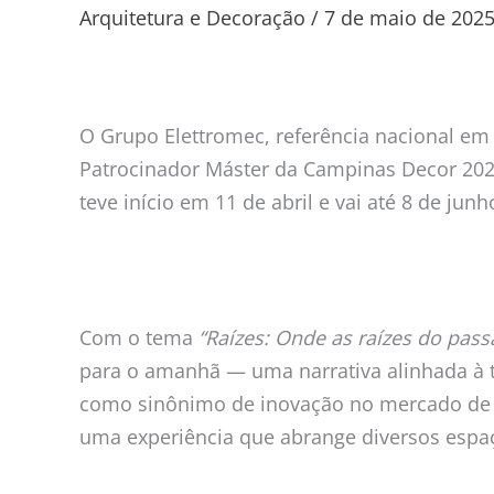
Elettromec
Arquitetura e Decoração
/
7 de maio de 202
traz
o
conceito
do
O Grupo Elettromec, referência nacional e
novo
Patrocinador Máster da Campinas Decor 2025,
morar
teve início em 11 de abril e vai até 8 de ju
para
a
Campinas
Decor
Com o tema
“Raízes: Onde as raízes do pas
para o amanhã — uma narrativa alinhada à 
como sinônimo de inovação no mercado de el
uma experiência que abrange diversos espaço