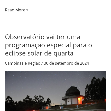
Read More »
Observatório vai ter uma
Observatório
vai
programação especial para o
ter
eclipse solar de quarta
uma
programação
Campinas e Região
/
30 de setembro de 2024
especial
para
o
eclipse
solar
de
quarta