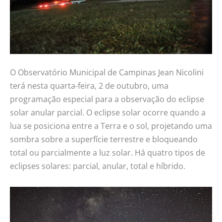
O Observatório Municipal de Campinas Jean Nicolini
terá nesta quarta-feira, 2 de outubro, uma
programação especial para a observação do eclipse
solar anular parcial. O eclipse solar ocorre quando a
lua se posiciona entre a Terra e o sol, projetando uma
sombra sobre a superfície terrestre e bloqueando
total ou parcialmente a luz solar. Há quatro tipos de
eclipses solares: parcial, anular, total e híbrido.