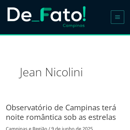
Ir
para
o
conteúdo
Jean Nicolini
Observatório de Campinas terá
Observatório
de
noite romântica sob as estrelas
Campinas
Campinas e Região
/
9 de junho de 2025
terá