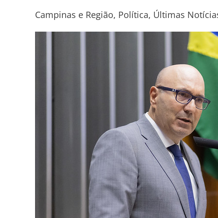
Dário
Campinas e Região
,
Política
,
Últimas Notícia
Saadi
é
reeleito
para
mais
quatro
anos
à
frente
de
Campinas