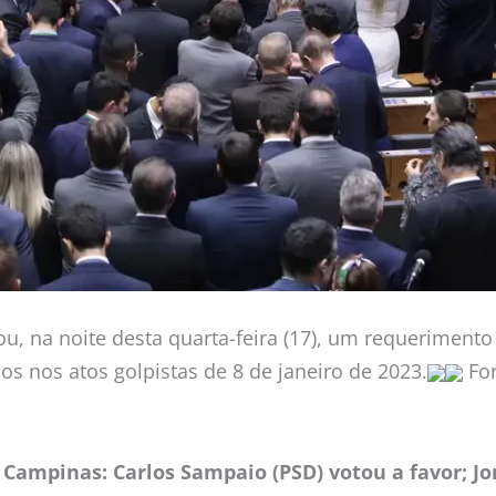
 na noite desta quarta-feira (17), um requerimento d
os nos atos golpistas de 8 de janeiro de 2023.
For
ampinas: Carlos Sampaio (PSD) votou a favor; Jo