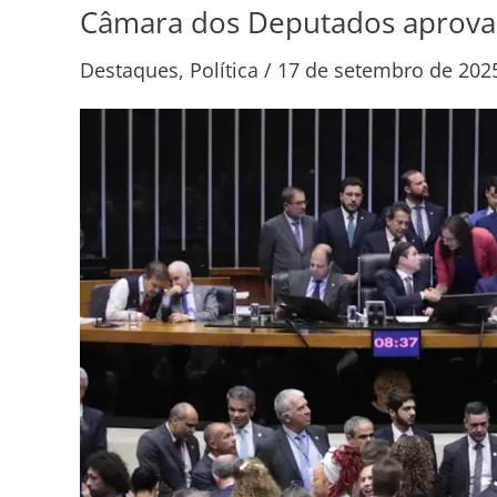
Câmara dos Deputados aprova u
Câmara
dos
Destaques
,
Política
/
17 de setembro de 202
Deputados
aprova
urgência
para
projeto
de
anistia
a
golpistas