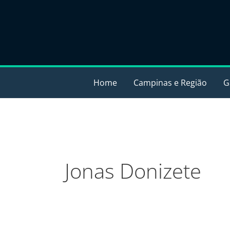
Ir
para
o
conteúdo
Home
Campinas e Região
G
Jonas Donizete