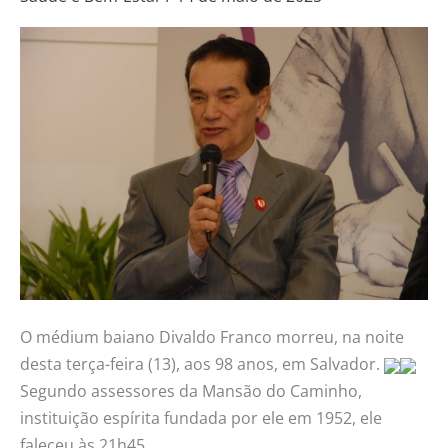
aos
98
anos,
em
Salvador
O médium baiano Divaldo Franco morreu, na noite
desta terça-feira (13), aos 98 anos, em Salvador.
Segundo assessores da Mansão do Caminho,
instituição espírita fundada por ele em 1952, ele
faleceu às 21h45.