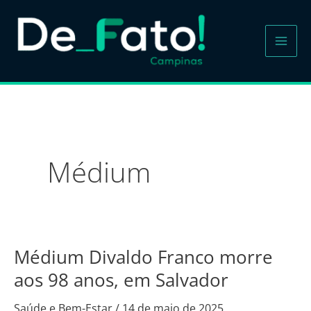
Ir
para
o
conteúdo
Médium
Médium Divaldo Franco morre
Médium
Divaldo
aos 98 anos, em Salvador
Franco
Saúde e Bem-Estar
/
14 de maio de 2025
morre