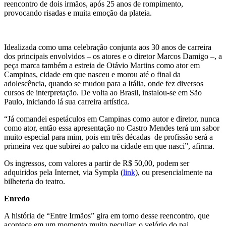
reencontro de dois irmãos, após 25 anos de rompimento,
provocando risadas e muita emoção da plateia.
Idealizada como uma celebração conjunta aos 30 anos de carreira
dos principais envolvidos – os atores e o diretor Marcos Damigo –, a
peça marca também a estreia de Otávio Martins como ator em
Campinas, cidade em que nasceu e morou até o final da
adolescência, quando se mudou para a Itália, onde fez diversos
cursos de interpretação. De volta ao Brasil, instalou-se em São
Paulo, iniciando lá sua carreira artística.
“Já comandei espetáculos em Campinas como autor e diretor, nunca
como ator, então essa apresentação no Castro Mendes terá um sabor
muito especial para mim, pois em três décadas de profissão será a
primeira vez que subirei ao palco na cidade em que nasci”, afirma.
Os ingressos, com valores a partir de R$ 50,00, podem ser
adquiridos pela Internet, via Sympla (
link
), ou presencialmente na
bilheteria do teatro.
Enredo
A história de “Entre Irmãos” gira em torno desse reencontro, que
acontece em um momento muito peculiar: o velório do pai.