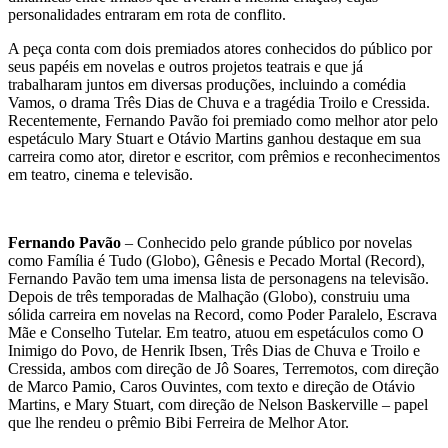
personalidades entraram em rota de conflito.
A peça conta com dois premiados atores conhecidos do público por
seus papéis em novelas e outros projetos teatrais e que já
trabalharam juntos em diversas produções, incluindo a comédia
Vamos, o drama Três Dias de Chuva e a tragédia Troilo e Cressida.
Recentemente, Fernando Pavão foi premiado como melhor ator pelo
espetáculo Mary Stuart e Otávio Martins ganhou destaque em sua
carreira como ator, diretor e escritor, com prêmios e reconhecimentos
em teatro, cinema e televisão.
Fernando Pavão
– Conhecido pelo grande público por novelas
como Família é Tudo (Globo), Gênesis e Pecado Mortal (Record),
Fernando Pavão tem uma imensa lista de personagens na televisão.
Depois de três temporadas de Malhação (Globo), construiu uma
sólida carreira em novelas na Record, como Poder Paralelo, Escrava
Mãe e Conselho Tutelar. Em teatro, atuou em espetáculos como O
Inimigo do Povo, de Henrik Ibsen, Três Dias de Chuva e Troilo e
Cressida, ambos com direção de Jô Soares, Terremotos, com direção
de Marco Pamio, Caros Ouvintes, com texto e direção de Otávio
Martins, e Mary Stuart, com direção de Nelson Baskerville – papel
que lhe rendeu o prêmio Bibi Ferreira de Melhor Ator.