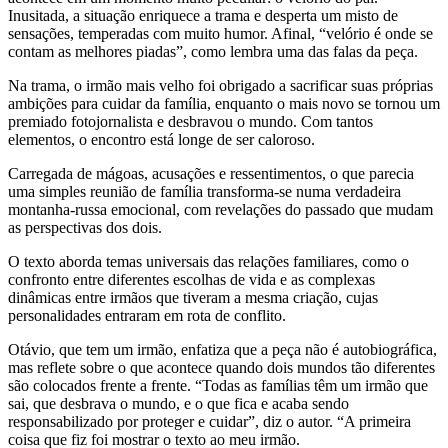
Inusitada, a situação enriquece a trama e desperta um misto de
sensações, temperadas com muito humor. Afinal, “velório é onde se
contam as melhores piadas”, como lembra uma das falas da peça.
Na trama, o irmão mais velho foi obrigado a sacrificar suas próprias
ambições para cuidar da família, enquanto o mais novo se tornou um
premiado fotojornalista e desbravou o mundo. Com tantos
elementos, o encontro está longe de ser caloroso.
Carregada de mágoas, acusações e ressentimentos, o que parecia
uma simples reunião de família transforma-se numa verdadeira
montanha-russa emocional, com revelações do passado que mudam
as perspectivas dos dois.
O texto aborda temas universais das relações familiares, como o
confronto entre diferentes escolhas de vida e as complexas
dinâmicas entre irmãos que tiveram a mesma criação, cujas
personalidades entraram em rota de conflito.
Otávio, que tem um irmão, enfatiza que a peça não é autobiográfica,
mas reflete sobre o que acontece quando dois mundos tão diferentes
são colocados frente a frente. “Todas as famílias têm um irmão que
sai, que desbrava o mundo, e o que fica e acaba sendo
responsabilizado por proteger e cuidar”, diz o autor. “A primeira
coisa que fiz foi mostrar o texto ao meu irmão.