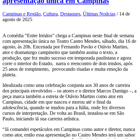
apresentação única em Campinas
Campinas e Região
,
Cultura
,
Destaques
,
Últimas Notícias
/
14 de
agosto de 2025
A comédia “Entre Irmãos” chega a Campinas neste final de semana
com apresentação única no Teatro Castro Mendes, sábado, dia 16 de
agosto, às 20h. Encenada por Fernando Pavão e Otávio Martins,
ator e dramaturgo campineiro que também assina o texto, a
produção, que fez muito sucesso em temporada paulistana e agora
corre o interior do Estado, narra o reencontro de dois irmãos, após
25 anos de rompimento, provocando risadas e muita emoção da
plateia.
Idealizada como uma celebração conjunta aos 30 anos de carreira
dos principais envolvidos – os atores e o diretor Marcos Damigo –, a
peça marca também a estreia de Otávio Martins como ator em
Campinas, cidade em que nasceu e morou até o final da
adolescência, quando se mudou para a Itália, onde fez diversos
cursos de interpretação. De volta ao Brasil, instalou-se em São
Paulo, iniciando lá sua carreira artística.
“Já comandei espetáculos em Campinas como autor e diretor, nunca
como ator, então essa apresentação no Castro Mendes terá um sabor