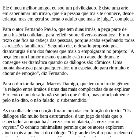
Ele é meu melhor amigo, eu sou um privilegiado. Existe uma arte
em saber amar um irmão, que é a pessoa que mais te conhece, desde
criança, mas em geral se torna o adulto que mais te julga”, completa.
Para o ator Fernando Pavão, que tem duas irmãs, a peça parte de
uma história cotidiana para refletir sobre diversos assuntos: “É um
texto que fica na cabeça das pessoas, porque acaba espelhando todas
as relações familiares.” Segundo ele, o desafio proposto pela
dramaturgia é um dos fatores que mais o empolgaram no projeto: “A
peça tem um humor mesmo quando está no auge do drama e
consegue ser dramática quando os diálogos são cômicos. Uma
montanha-russa para qualquer ator, um espetáculo para rir muito e
chorar de emoção”, diz Fernando.
Para o diretor da peça, Marcos Damigo, que tem um irmão gêmeo,
“a relação entre irmãos é uma das mais complicadas de se explicar.
E o texto é um desafio não só pelo que é dito, mas principalmente
pelo não-dito, o não-falado, o subentendido.”
As escolhas de encenação foram tomadas em função do texto: “Os
diálogos são muito bem estruturados, é um jogo de tênis que o
espectador acompanha às vezes como plateia, às vezes como
voyeur.” O cenário minimalista permite que os atores explorem
ainda mais a potência do diálogo. “O grande desafio para o elenco é