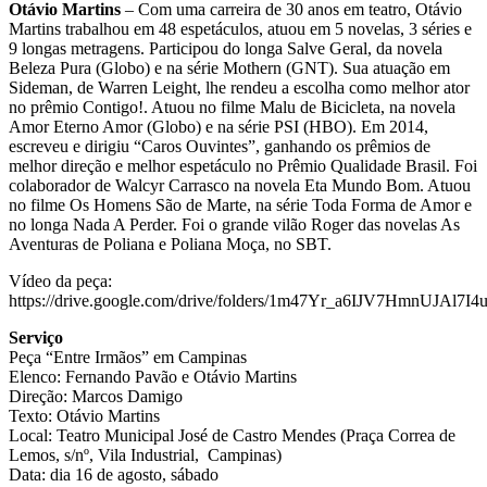
Otávio Martins
– Com uma carreira de 30 anos em teatro, Otávio
Martins trabalhou em 48 espetáculos, atuou em 5 novelas, 3 séries e
9 longas metragens. Participou do longa Salve Geral, da novela
Beleza Pura (Globo) e na série Mothern (GNT). Sua atuação em
Sideman, de Warren Leight, lhe rendeu a escolha como melhor ator
no prêmio Contigo!. Atuou no filme Malu de Bicicleta, na novela
Amor Eterno Amor (Globo) e na série PSI (HBO). Em 2014,
escreveu e dirigiu “Caros Ouvintes”, ganhando os prêmios de
melhor direção e melhor espetáculo no Prêmio Qualidade Brasil. Foi
colaborador de Walcyr Carrasco na novela Eta Mundo Bom. Atuou
no filme Os Homens São de Marte, na série Toda Forma de Amor e
no longa Nada A Perder. Foi o grande vilão Roger das novelas As
Aventuras de Poliana e Poliana Moça, no SBT.
Vídeo da peça:
https://drive.google.com/drive/folders/1m47Yr_a6IJV7HmnUJAl7
Serviço
Peça “Entre Irmãos” em Campinas
Elenco: Fernando Pavão e Otávio Martins
Direção: Marcos Damigo
Texto: Otávio Martins
Local: Teatro Municipal José de Castro Mendes (Praça Correa de
Lemos, s/nº, Vila Industrial, Campinas)
Data: dia 16 de agosto, sábado