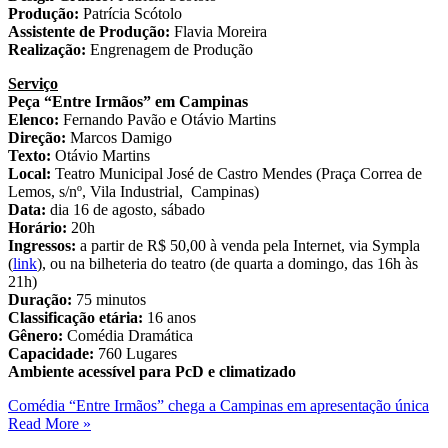
Produção:
Patrícia Scótolo
Assistente de Produção:
Flavia Moreira
Realização:
Engrenagem de Produção
Serviço
Peça “Entre Irmãos” em Campinas
Elenco:
Fernando Pavão e Otávio Martins
Direção:
Marcos Damigo
Texto:
Otávio Martins
Local:
Teatro Municipal José de Castro Mendes (Praça Correa de
Lemos, s/nº, Vila Industrial, Campinas)
Data:
dia 16 de agosto, sábado
Horário:
20h
Ingressos:
a partir de R$ 50,00 à venda pela Internet, via Sympla
(
link
), ou na bilheteria do teatro (de quarta a domingo, das 16h às
21h)
Duração:
75 minutos
Classificação etária:
16 anos
Gênero:
Comédia Dramática
Capacidade:
760 Lugares
Ambiente acessível para PcD e climatizado
Comédia “Entre Irmãos” chega a Campinas em apresentação única
Read More »