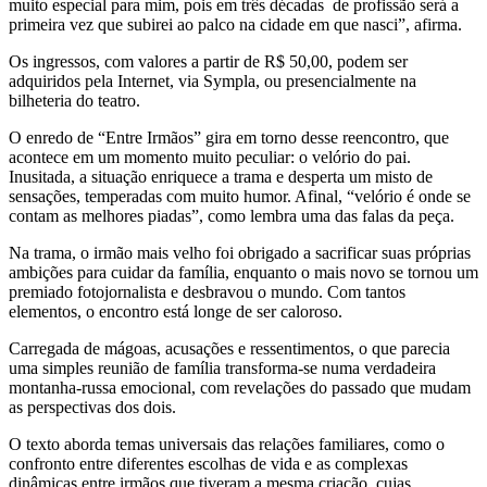
muito especial para mim, pois em três décadas de profissão será a
primeira vez que subirei ao palco na cidade em que nasci”, afirma.
Os ingressos, com valores a partir de R$ 50,00, podem ser
adquiridos pela Internet, via Sympla, ou presencialmente na
bilheteria do teatro.
O enredo de “Entre Irmãos” gira em torno desse reencontro, que
acontece em um momento muito peculiar: o velório do pai.
Inusitada, a situação enriquece a trama e desperta um misto de
sensações, temperadas com muito humor. Afinal, “velório é onde se
contam as melhores piadas”, como lembra uma das falas da peça.
Na trama, o irmão mais velho foi obrigado a sacrificar suas próprias
ambições para cuidar da família, enquanto o mais novo se tornou um
premiado fotojornalista e desbravou o mundo. Com tantos
elementos, o encontro está longe de ser caloroso.
Carregada de mágoas, acusações e ressentimentos, o que parecia
uma simples reunião de família transforma-se numa verdadeira
montanha-russa emocional, com revelações do passado que mudam
as perspectivas dos dois.
O texto aborda temas universais das relações familiares, como o
confronto entre diferentes escolhas de vida e as complexas
dinâmicas entre irmãos que tiveram a mesma criação, cujas