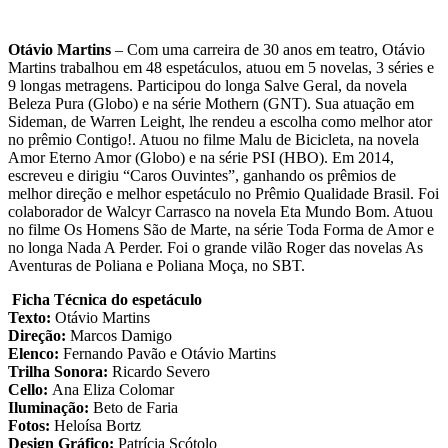
Otávio Martins
– Com uma carreira de 30 anos em teatro, Otávio
Martins trabalhou em 48 espetáculos, atuou em 5 novelas, 3 séries e
9 longas metragens. Participou do longa Salve Geral, da novela
Beleza Pura (Globo) e na série Mothern (GNT). Sua atuação em
Sideman, de Warren Leight, lhe rendeu a escolha como melhor ator
no prêmio Contigo!. Atuou no filme Malu de Bicicleta, na novela
Amor Eterno Amor (Globo) e na série PSI (HBO). Em 2014,
escreveu e dirigiu “Caros Ouvintes”, ganhando os prêmios de
melhor direção e melhor espetáculo no Prêmio Qualidade Brasil. Foi
colaborador de Walcyr Carrasco na novela Eta Mundo Bom. Atuou
no filme Os Homens São de Marte, na série Toda Forma de Amor e
no longa Nada A Perder. Foi o grande vilão Roger das novelas As
Aventuras de Poliana e Poliana Moça, no SBT.
Ficha Técnica do espetáculo
Texto:
Otávio Martins
Direção:
Marcos Damigo
Elenco:
Fernando Pavão e Otávio Martins
Trilha Sonora:
Ricardo Severo
Cello:
Ana Eliza Colomar
Iluminação:
Beto de Faria
Fotos:
Heloísa Bortz
Design Gráfico:
Patrícia Scótolo