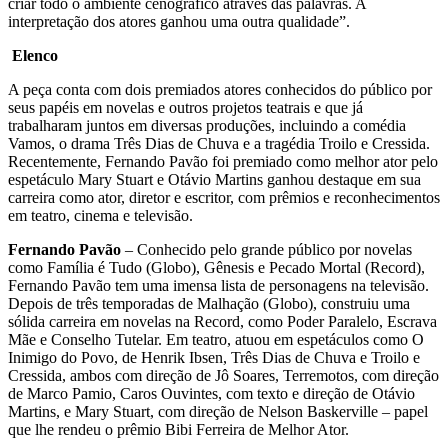
criar todo o ambiente cenográfico através das palavras. A
interpretação dos atores ganhou uma outra qualidade”.
Elenco
A peça conta com dois premiados atores conhecidos do público por
seus papéis em novelas e outros projetos teatrais e que já
trabalharam juntos em diversas produções, incluindo a comédia
Vamos, o drama Três Dias de Chuva e a tragédia Troilo e Cressida.
Recentemente, Fernando Pavão foi premiado como melhor ator pelo
espetáculo Mary Stuart e Otávio Martins ganhou destaque em sua
carreira como ator, diretor e escritor, com prêmios e reconhecimentos
em teatro, cinema e televisão.
Fernando Pavão
– Conhecido pelo grande público por novelas
como Família é Tudo (Globo), Gênesis e Pecado Mortal (Record),
Fernando Pavão tem uma imensa lista de personagens na televisão.
Depois de três temporadas de Malhação (Globo), construiu uma
sólida carreira em novelas na Record, como Poder Paralelo, Escrava
Mãe e Conselho Tutelar. Em teatro, atuou em espetáculos como O
Inimigo do Povo, de Henrik Ibsen, Três Dias de Chuva e Troilo e
Cressida, ambos com direção de Jô Soares, Terremotos, com direção
de Marco Pamio, Caros Ouvintes, com texto e direção de Otávio
Martins, e Mary Stuart, com direção de Nelson Baskerville – papel
que lhe rendeu o prêmio Bibi Ferreira de Melhor Ator.