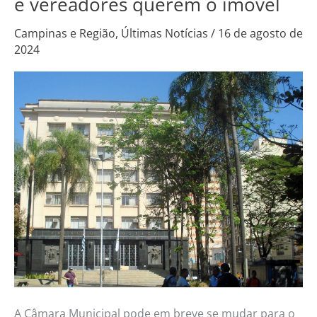
e vereadores querem o imóvel
devolver
Campinas e Região
,
Últimas Notícias
/
16 de agosto de
Palácio
2024
da
Justiça
e
vereadores
querem
o
imóvel
A Câmara Municipal pode em breve se mudar para o