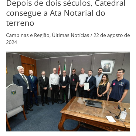
Depois de dois séculos, Catedral
Depois
de
consegue a Ata Notarial do
dois
terreno
séculos,
Catedral
Campinas e Região
,
Últimas Notícias
/
22 de agosto de
2024
consegue
a
Ata
Notarial
do
terreno