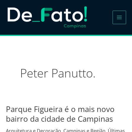
Ir
para
o
conteúdo
Peter Panutto.
Parque Figueira é o mais novo
Parque
Figueira
bairro da cidade de Campinas
é
Arquitetura e Decoração
,
Campinas e Região
,
Últimas
o