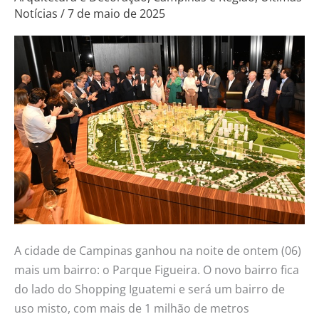
Notícias
/
7 de maio de 2025
mais
novo
bairro
da
cidade
de
Campinas
A cidade de Campinas ganhou na noite de ontem (06)
mais um bairro: o Parque Figueira. O novo bairro fica
do lado do Shopping Iguatemi e será um bairro de
uso misto, com mais de 1 milhão de metros