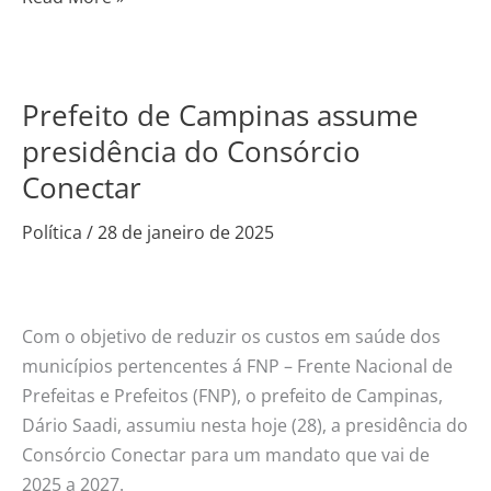
Prefeito de Campinas assume
Prefeito
de
presidência do Consórcio
Campinas
Conectar
assume
presidência
Política
/
28 de janeiro de 2025
do
Consórcio
Conectar
Com o objetivo de reduzir os custos em saúde dos
municípios pertencentes á FNP – Frente Nacional de
Prefeitas e Prefeitos (FNP), o prefeito de Campinas,
Dário Saadi, assumiu nesta hoje (28), a presidência do
Consórcio Conectar para um mandato que vai de
2025 a 2027.