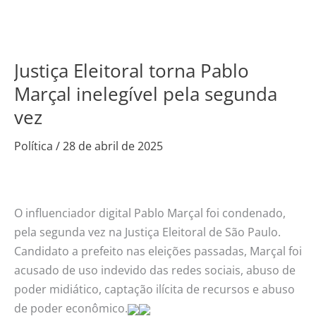
Justiça Eleitoral torna Pablo
Justiça
Eleitoral
Marçal inelegível pela segunda
torna
vez
Pablo
Marçal
Política
/
28 de abril de 2025
inelegível
pela
segunda
O influenciador digital Pablo Marçal foi condenado,
vez
pela segunda vez na Justiça Eleitoral de São Paulo.
Candidato a prefeito nas eleições passadas, Marçal foi
acusado de uso indevido das redes sociais, abuso de
poder midiático, captação ilícita de recursos e abuso
de poder econômico.