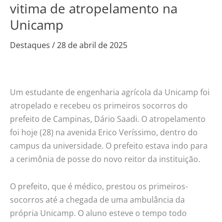
Dário
vitima de atropelamento na
Saadi
Unicamp
socorre
vitima
Destaques
/
28 de abril de 2025
de
atropelamento
na
Um estudante de engenharia agrícola da Unicamp foi
Unicamp
atropelado e recebeu os primeiros socorros do
prefeito de Campinas, Dário Saadi. O atropelamento
foi hoje (28) na avenida Erico Veríssimo, dentro do
campus da universidade. O prefeito estava indo para
a cerimônia de posse do novo reitor da instituição.
O prefeito, que é médico, prestou os primeiros-
socorros até a chegada de uma ambulância da
própria Unicamp. O aluno esteve o tempo todo