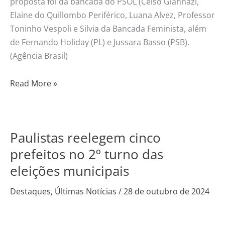
proposta foi da bancada do PSOL (Celso Giannazi,
Elaine do Quillombo Periférico, Luana Alvez, Professor
Toninho Vespoli e Silvia da Bancada Feminista, além
de Fernando Holiday (PL) e Jussara Basso (PSB).
(Agência Brasil)
Read More »
Paulistas reelegem cinco
Paulistas
reelegem
prefeitos no 2º turno das
cinco
eleições municipais
prefeitos
no
Destaques
,
Últimas Notícias
/
28 de outubro de 2024
2º
turno