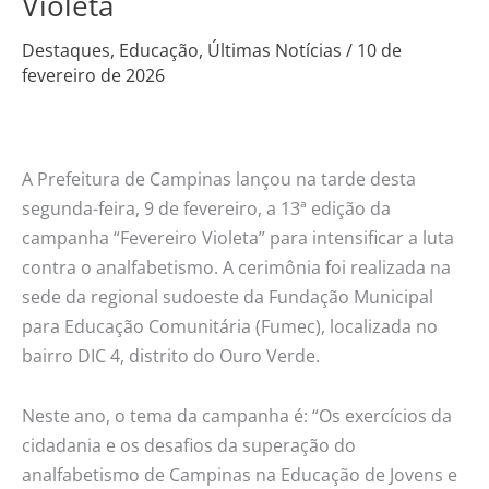
Violeta
contra
o
Destaques
,
Educação
,
Últimas Notícias
/
10 de
fevereiro de 2026
analfabetismo
no
Fevereiro
Violeta
A Prefeitura de Campinas lançou na tarde desta
segunda-feira, 9 de fevereiro, a 13ª edição da
campanha “Fevereiro Violeta” para intensificar a luta
contra o analfabetismo. A cerimônia foi realizada na
sede da regional sudoeste da Fundação Municipal
para Educação Comunitária (Fumec), localizada no
bairro DIC 4, distrito do Ouro Verde.
Neste ano, o tema da campanha é: “Os exercícios da
cidadania e os desafios da superação do
analfabetismo de Campinas na Educação de Jovens e