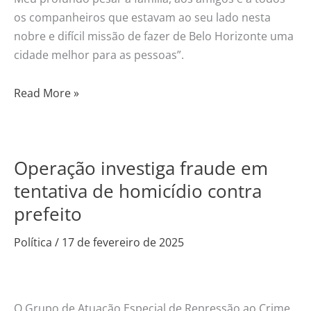
os companheiros que estavam ao seu lado nesta
nobre e difícil missão de fazer de Belo Horizonte uma
cidade melhor para as pessoas”.
Read More »
Operação investiga fraude em
Operação
investiga
tentativa de homicídio contra
fraude
prefeito
em
tentativa
Política
/
17 de fevereiro de 2025
de
homicídio
contra
O Grupo de Atuação Especial de Repressão ao Crime