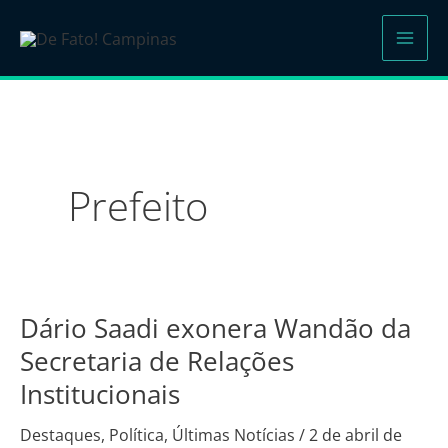
Ir
para
o
conteúdo
Prefeito
Dário Saadi exonera Wandão da
Dário
Saadi
Secretaria de Relações
exonera
Institucionais
Wandão
da
Destaques
,
Política
,
Últimas Notícias
/
2 de abril de