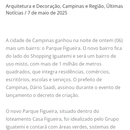
Arquitetura e Decoração
,
Campinas e Região
,
Últimas
o
Notícias
/
7 de maio de 2025
mais
novo
bairro
da
A cidade de Campinas ganhou na noite de ontem (06)
cidade
mais um bairro: o Parque Figueira. O novo bairro fica
de
do lado do Shopping Iguatemi e será um bairro de
Campinas
uso misto, com mais de 1 milhão de metros
quadrados, que integra residências, comércios,
escritórios, escolas e serviços. O prefeito de
Campinas, Dário Saadi, assinou durante o evento de
lançamento o decreto de criação.
O novo Parque Figueira, situado dentro do
loteamento Casa Figueira, foi idealizado pelo Grupo
Iguatemi e contará com áreas verdes, sistemas de