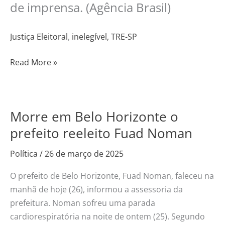
de imprensa. (Agência Brasil)
Justiça Eleitoral
,
inelegível,
TRE-SP
Read More »
Morre em Belo Horizonte o
Morre
em
prefeito reeleito Fuad Noman
Belo
Política
/
26 de março de 2025
Horizonte
o
O prefeito de Belo Horizonte, Fuad Noman, faleceu na
prefeito
manhã de hoje (26), informou a assessoria da
reeleito
prefeitura. Noman sofreu uma parada
Fuad
cardiorespiratória na noite de ontem (25). Segundo
Noman