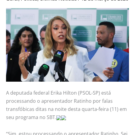
Ratinho
por
discurso
transfóbico
A deputada federal Erika Hilton (PSOL-SP) está
processando o apresentador Ratinho por falas
transfóbicas ditas na noite desta quarta-feira (11) em
seu programa no SBT.
“Sim, estou processando o apresentador Ratinho. Sei