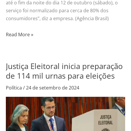
até o fim da noite do dia 12 de outubro (sábado), o
serviço foi normalizado para cerca de 80% dos
consumidores”, diz a empresa. (Agência Brasil)
Read More »
Justiça Eleitoral inicia preparação
Justiça
Eleitoral
de 114 mil urnas para eleições
inicia
Política
/
24 de setembro de 2024
preparação
de
114
mil
urnas
para