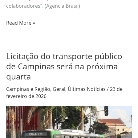
colaboradores”. (Agência Brasil)
Read More »
Licitação do transporte público
Licitação
do
de Campinas será na próxima
transporte
quarta
público
de
Campinas e Região
,
Geral
,
Últimas Notícias
/
23 de
fevereiro de 2026
Campinas
será
na
próxima
quarta