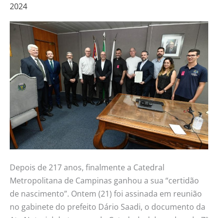
2024
consegue
a
Ata
Notarial
do
terreno
Depois de 217 anos, finalmente a Catedral
Metropolitana de Campinas ganhou a sua “certidão
de nascimento”. Ontem (21) foi assinada em reunião
no gabinete do prefeito Dário Saadi, o documento da