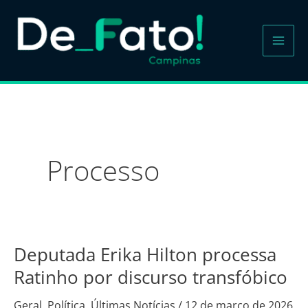
Ir
para
o
conteúdo
Processo
Deputada Erika Hilton processa
Deputada
Erika
Ratinho por discurso transfóbico
Hilton
Geral
,
Política
,
Últimas Notícias
/
12 de março de 2026
processa