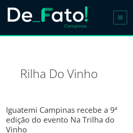
Ir
para
o
conteúdo
Rilha Do Vinho
Iguatemi Campinas recebe a 9ª
Iguatemi
Campinas
edição do evento Na Trilha do
recebe
Vinho
a