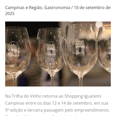
9ª
Campinas e Região
,
Gastronomia
/
10 de setembro de
2025
edição
do
evento
Na
Trilha
do
Vinho
Na Trilha do Vinho retorna ao Shopping Iguatemi
Campinas entre os dias 12 e 14 de setembro, em sua
9ª edição e terceira passagem pelo empreendimento.