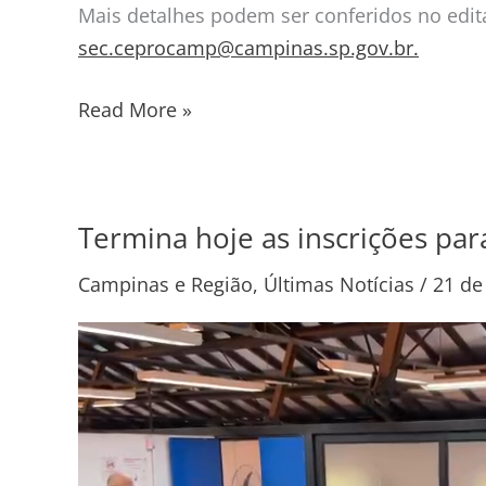
Mais detalhes podem ser conferidos no edita
sec.ceprocamp@campinas.sp.gov.br.
Read More »
Termina hoje as inscrições pa
Termina
hoje
Campinas e Região
,
Últimas Notícias
/
21 de
as
inscrições
para
os
cursos
do