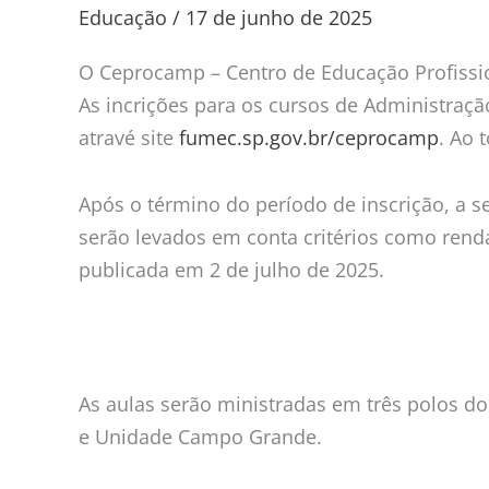
disponibiliza
Educação
/
17 de junho de 2025
240
vagas
O Ceprocamp – Centro de Educação Profissio
para
As incrições para os cursos de Administraç
quatro
atravé site
fumec.sp.gov.br/ceprocamp
. Ao 
cursos
gratuitos
Após o término do período de inscrição, a s
serão levados em conta critérios como renda 
publicada em 2 de julho de 2025.
As aulas serão ministradas em três polos do 
e Unidade Campo Grande.