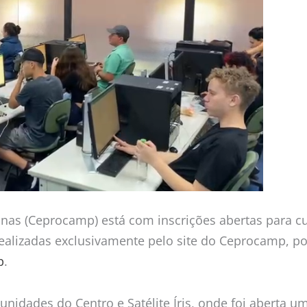
as (Ceprocamp) está com inscrições abertas para curs
 realizadas exclusivamente pelo site do Ceprocamp, p
p
.
unidades do Centro e Satélite Íris, onde foi aberta