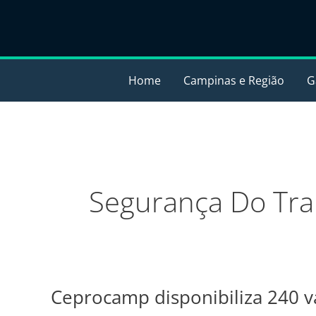
Ir
para
o
conteúdo
Home
Campinas e Região
G
Segurança Do Tra
Ceprocamp disponibiliza 240 v
Ceprocamp