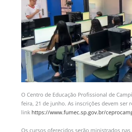
Ceprocamp
O Centro de Educação Profissional de Campin
feira, 21 de junho. As inscrições devem ser
link
https://www.fumec.sp.gov.br/ceprocam
Os cursos oferecidos serão ministrados nas 