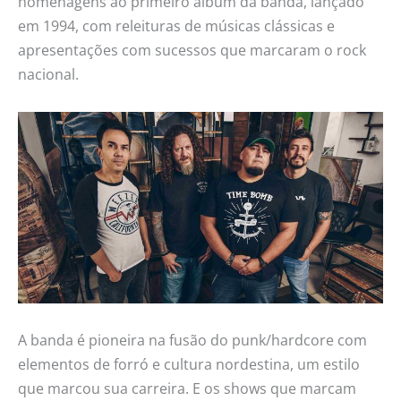
homenagens ao primeiro álbum da banda, lançado
em 1994, com releituras de músicas clássicas e
apresentações com sucessos que marcaram o rock
nacional.
A banda é pioneira na fusão do punk/hardcore com
elementos de forró e cultura nordestina, um estilo
que marcou sua carreira. E os shows que marcam