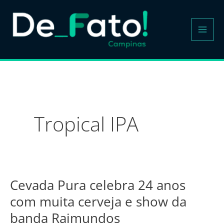
Ir
para
o
conteúdo
Tropical IPA
Cevada Pura celebra 24 anos
Cevada
Pura
com muita cerveja e show da
celebra
banda Raimundos
24