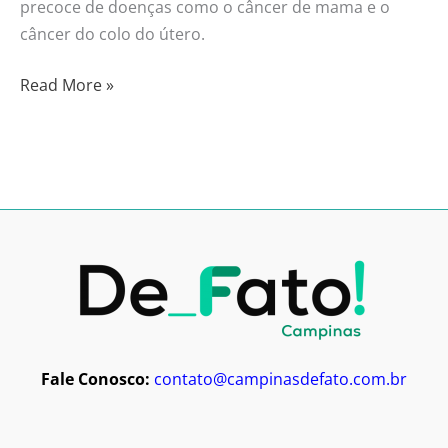
precoce de doenças como o câncer de mama e o
câncer do colo do útero.
Read More »
Fale Conosco:
contato@campinasdefato.com.br