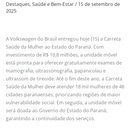
atender
Destaques
,
Saúde e Bem-Estar
/
15 de setembro de
2025
mulheres
no
Estado
do
A Volkswagen do Brasil entregou hoje (15) a Carreta
Paraná
Saúde da Mulher ao Estado do Paraná. Com
investimento de R$ 10,8 milhões, a unidade móvel
está pronta para oferecer gratuitamente exames de
mamografia, ultrassonografia, papanicolau e
ultrassom de tireoide. Até o fim deste ano, a Carreta
Saúde da Mulher deve atender 18 mil mulheres de 48
cidades paranaenses, priorizando regiões de maior
vulnerabilidade social. Em seguida, a unidade móvel
será doada ao Governo do Estado do Paraná,
garantindo a continuidade dos serviços.