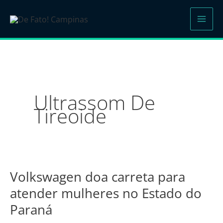
Ir
para
o
conteúdo
Ultrassom De
Tireoide
Volkswagen doa carreta para
Volkswagen
doa
atender mulheres no Estado do
carreta
Paraná
para