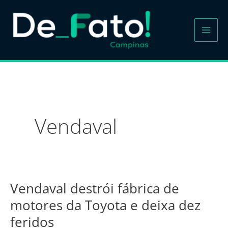
Ir
para
o
conteúdo
Vendaval
Vendaval destrói fábrica de
Vendaval
destrói
motores da Toyota e deixa dez
fábrica
feridos
de