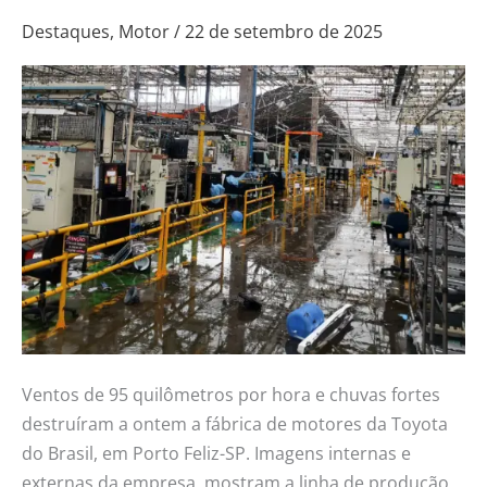
motores
Destaques
,
Motor
/
22 de setembro de 2025
da
Toyota
e
deixa
dez
feridos
Ventos de 95 quilômetros por hora e chuvas fortes
destruíram a ontem a fábrica de motores da Toyota
do Brasil, em Porto Feliz-SP. Imagens internas e
externas da empresa, mostram a linha de produção